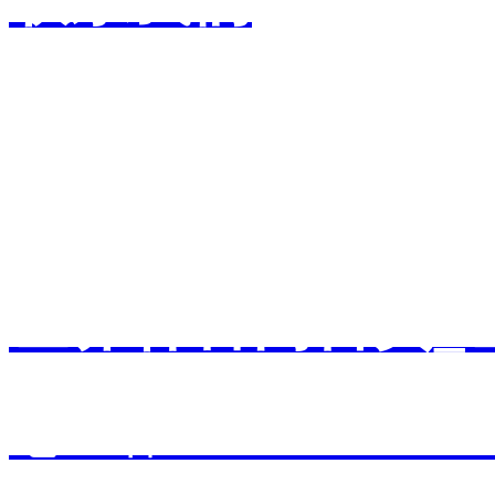
联系方式
在线留言
世界杯官网首页_
电 话：020-2808260