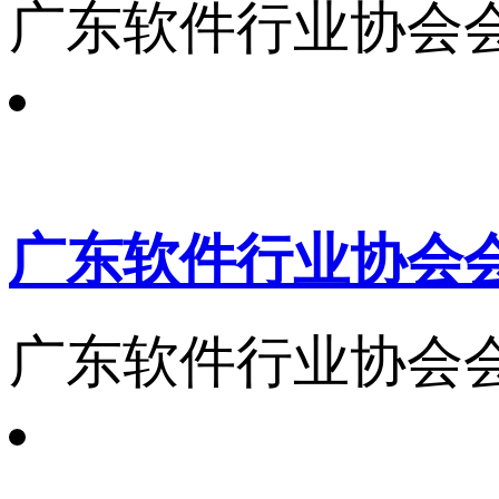
广东软件行业协会
广东软件行业协会
广东软件行业协会