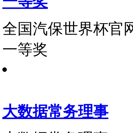
一等奖
全国汽保世界杯官
一等奖
大数据常务理事