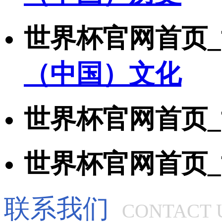
世界杯官网首页_
（中国）文化
世界杯官网首页_
世界杯官网首页_
联系我们
CONTACT 