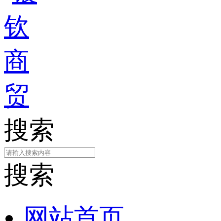
搜索
搜索
网站首页