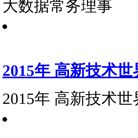
大数据常务理事
2015年 高新技
2015年 高新技