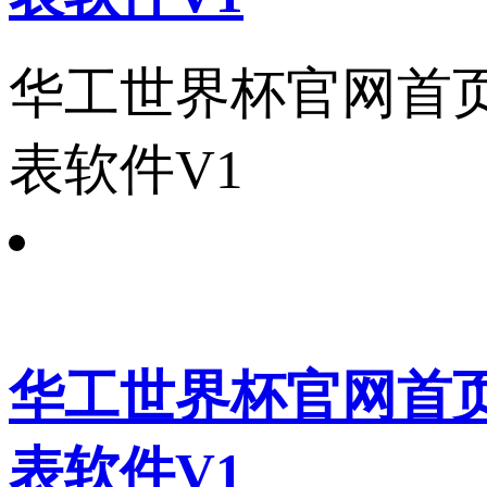
华工世界杯官网首页
表软件V1
华工世界杯官网首页
表软件V1