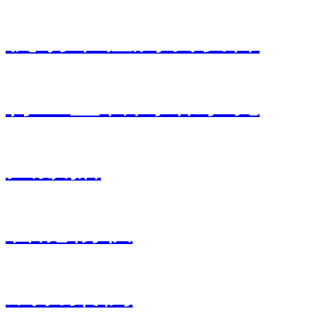
机动车检测线设备
行业监管网络系统
大数据
智能物联
成功案例