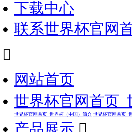
下载中心
联系世界杯官网首

网站首页
世界杯官网首页_
世界杯官网首页_世界杯（中国）简介
世界杯官网首页_
产品展示
