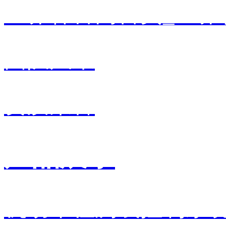
世界杯官网首页_世界
团队风采
资质荣誉
产品展示
机动车检测线控制系