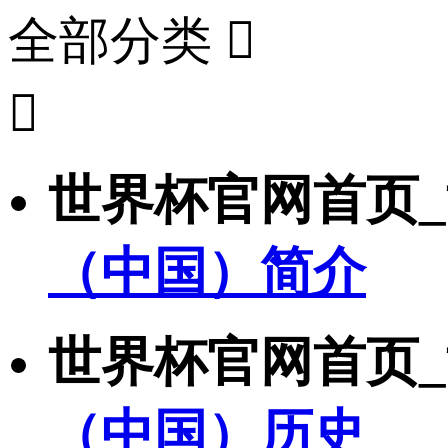
全部分类


世界杯官网首页_
（中国）简介
世界杯官网首页_
（中国）历史