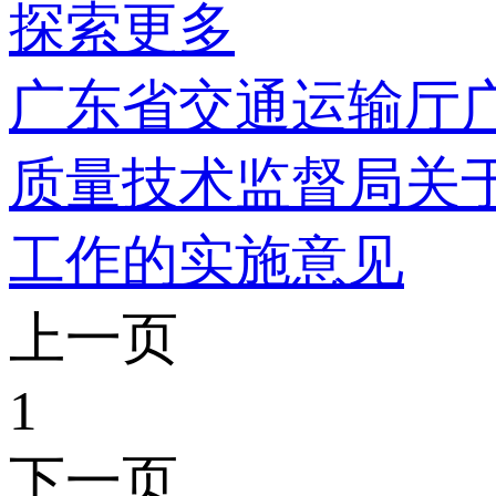
探索更多
广东省交通运输厅
质量技术监督局关
工作的实施意见
上一页
1
下一页