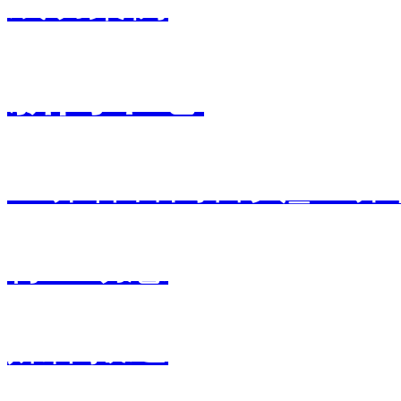
成功案例
新闻中心
世界杯官网首页_世界
行业动态
媒体报道