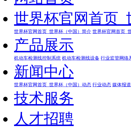
世界杯官网首页_
世界杯官网首页_世界杯（中国）简介
世界杯官网首页_
产品展示
机动车检测线控制系统
机动车检测线设备
行业监管网络
新闻中心
世界杯官网首页_世界杯（中国）动态
行业动态
媒体报道
技术服务
人才招聘