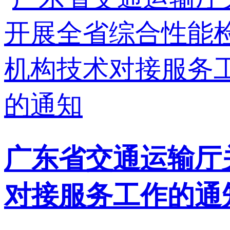
广东省交通运输厅
对接服务工作的通