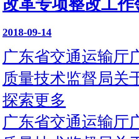
改革专项整改工作
2018-09-14
广东省交通运输厅
质量技术监督局关
探索更多
广东省交通运输厅