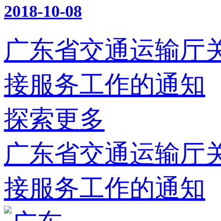
2018-10-08
广东省交通运输厅
接服务工作的通知
探索更多
广东省交通运输厅
接服务工作的通知